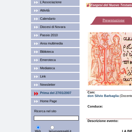
L'Associazione
Esegesi del Nuovo Testam
Attività
Calendario
Presentazione
Diocesi di Novara
Passio 2010
Area multimedia
Biblioteca
Emeroteca
Mediateca
Link
Newsletter
Con:
Prima del 27/01/2007
don Silvio Barbaglia
(Docente 
Home Page
Conduce:
Ricerca nel sito
Descrizione evento:
Web
lanuovaregaldi.it
LA BI