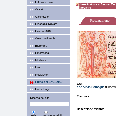
L'Associazione
Introduzione al Nuovo Te
incontro
Attività
Calendario
Presentazione
Diocesi di Novara
Passio 2010
Area multimedia
Biblioteca
Emeroteca
Mediateca
Link
Newsletter
Prima del 27/01/2007
Con:
don Silvio Barbaglia
(Docente 
Home Page
Conduce:
Ricerca nel sito
Descrizione evento:
Web
lanuovaregaldi.it