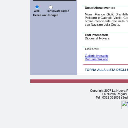
Descrizione evento:
Web
lanuovaregaldi.it
Mons. Franco Giulio Brambilla
Pollastro e Gabriele Vitello. C
ordine mendicante che nella d
san Nazzaro della Costa.
Enti Promotori:
Diocesi di Novara
Link Utili:
Galleria immagini
Documentazione
TORNA ALLA LISTA DEGLI 
Copyright 2007 La Nuova Re
La Nuova Regaldi -
Tel.: 0321 331039 (Sed