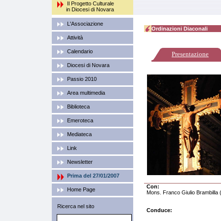
Il Progetto Culturale
in Diocesi di Novara
L'Associazione
Ordinazioni Diaconali
Attività
Calendario
Presentazione
Diocesi di Novara
Passio 2010
Area multimedia
Biblioteca
Emeroteca
Mediateca
Link
Newsletter
Prima del 27/01/2007
Con:
Home Page
Mons. Franco Giulio Brambilla
Ricerca nel sito
Conduce: