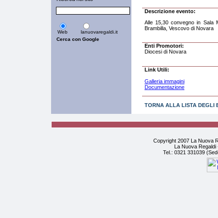
Descrizione evento:
Alle 15,30 convegno in Sala
Brambilla, Vescovo di Novara
Web
lanuovaregaldi.it
Enti Promotori:
Diocesi di Novara
Link Utili:
Galleria immagini
Documentazione
TORNA ALLA LISTA DEGLI 
Copyright 2007 La Nuova Re
La Nuova Regaldi -
Tel.: 0321 331039 (Sed