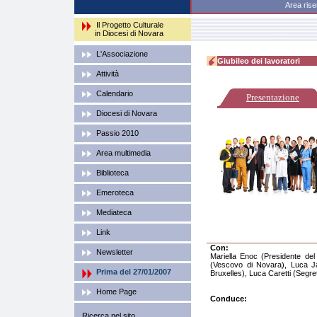
Area
Il Progetto Culturale
in Diocesi di Novara
L'Associazione
Giubileo dei lavoratori
Attività
Calendario
Presentazione
Diocesi di Novara
Passio 2010
Area multimedia
Biblioteca
Emeroteca
Mediateca
Link
Con:
Newsletter
Mariella Enoc (Presidente de
(Vescovo di Novara), Luca J
Prima del 27/01/2007
Bruxelles), Luca Caretti (Segre
Home Page
Conduce:
Ricerca nel sito