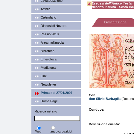
L'Associazione
Esegesi dell'Antico Testa
deserto infinito - Sesto in
Attività
Calendario
Presentazione
Diocesi di Novara
Passio 2010
Area multimedia
Biblioteca
Emeroteca
Mediateca
Link
Newsletter
Prima del 27/01/2007
Con:
don Silvio Barbaglia
(Docente 
Home Page
Conduce:
Ricerca nel sito
Descrizione evento:
Web
lanuovaregaldi.it