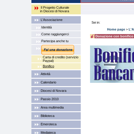
Il Progetto Culturale
in Diocesi di Novara
L'Associazione
Sei in:
Identità
Home page
>
L'A
Come raggiungerci
Donazione con bonifico
Partecipa anche tu
Carta di credito (servizio
Paypal)
Bonifico
Attività
Calendario
Diocesi di Novara
Passio 2010
Area multimedia
Biblioteca
Emeroteca
Mediateca