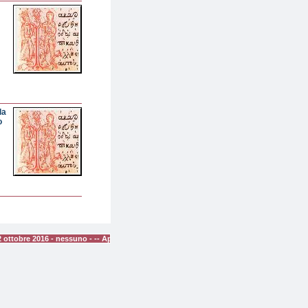
la
o
016 - nessuno - -- Appuntamenti di domani lunedì 03 ottobre 2016 - nessuno - -- App