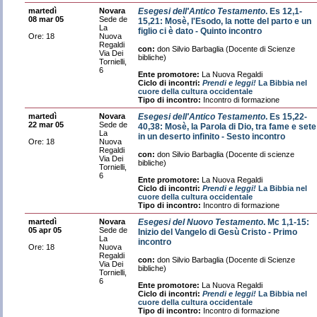
martedì
Novara
Esegesi dell'Antico Testamento
. Es 12,1-
08 mar 05
Sede de
15,21: Mosè, l'Esodo, la notte del parto e un
La
figlio ci è dato - Quinto incontro
Ore: 18
Nuova
Regaldi
con:
don Silvio Barbaglia (Docente di Scienze
Via Dei
bibliche)
Tornielli,
6
Ente promotore:
La Nuova Regaldi
Ciclo di incontri:
Prendi e leggi!
La Bibbia nel
cuore della cultura occidentale
Tipo di incontro:
Incontro di formazione
martedì
Novara
Esegesi dell'Antico Testamento
. Es 15,22-
22 mar 05
Sede de
40,38: Mosè, la Parola di Dio, tra fame e sete
La
in un deserto infinito - Sesto incontro
Ore: 18
Nuova
Regaldi
con:
don Silvio Barbaglia (Docente di scienze
Via Dei
bibliche)
Tornielli,
6
Ente promotore:
La Nuova Regaldi
Ciclo di incontri:
Prendi e leggi!
La Bibbia nel
cuore della cultura occidentale
Tipo di incontro:
Incontro di formazione
martedì
Novara
Esegesi del Nuovo Testamento
. Mc 1,1-15:
05 apr 05
Sede de
Inizio del Vangelo di Gesù Cristo - Primo
La
incontro
Ore: 18
Nuova
Regaldi
con:
don Silvio Barbaglia (Docente di Scienze
Via Dei
bibliche)
Tornielli,
6
Ente promotore:
La Nuova Regaldi
Ciclo di incontri:
Prendi e leggi!
La Bibbia nel
cuore della cultura occidentale
Tipo di incontro:
Incontro di formazione