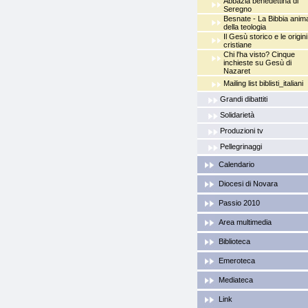
Abbazia benedettina di
Seregno
Besnate - La Bibbia anim
della teologia
Il Gesù storico e le origini
cristiane
Chi l'ha visto? Cinque
inchieste su Gesù di
Nazaret
Mailing list biblisti_italiani
Grandi dibattiti
Solidarietà
Produzioni tv
Pellegrinaggi
Calendario
Diocesi di Novara
Passio 2010
Area multimedia
Biblioteca
Emeroteca
Mediateca
Link