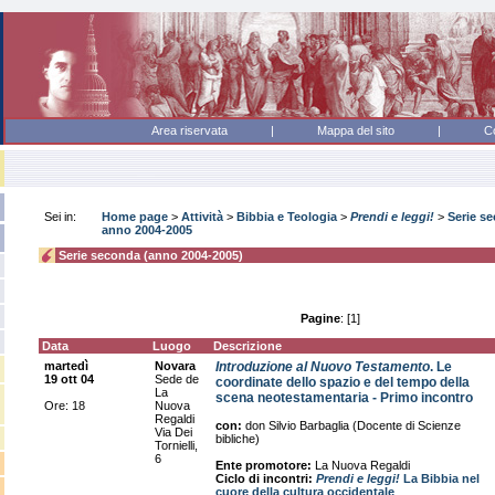
Area riservata |
Mappa del sito
|
Co
Sei in:
Home page
>
Attività
>
Bibbia e Teologia
>
Prendi e leggi!
>
Serie s
anno 2004-2005
Serie seconda (anno 2004-2005)
Pagine
: [1]
Data
Luogo
Descrizione
martedì
Novara
Introduzione al Nuovo Testamento
. Le
19 ott 04
Sede de
coordinate dello spazio e del tempo della
La
scena neotestamentaria - Primo incontro
Ore: 18
Nuova
Regaldi
con:
don Silvio Barbaglia (Docente di Scienze
Via Dei
bibliche)
Tornielli,
6
Ente promotore:
La Nuova Regaldi
Ciclo di incontri:
Prendi e leggi!
La Bibbia nel
cuore della cultura occidentale