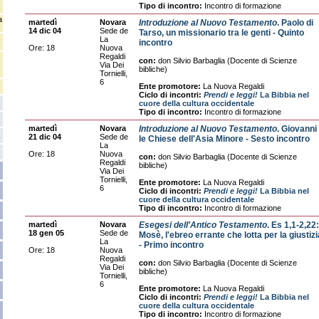
Tipo di incontro:
Incontro di formazione
a
martedì
Novara
Introduzione al Nuovo Testamento
. Paolo di
14 dic 04
Sede de
Tarso, un missionario tra le genti - Quinto
La
incontro
Ore: 18
Nuova
Regaldi
con:
don Silvio Barbaglia (Docente di Scienze
Via Dei
bibliche)
Tornielli,
6
Ente promotore:
La Nuova Regaldi
Ciclo di incontri:
Prendi e leggi!
La Bibbia nel
cuore della cultura occidentale
Tipo di incontro:
Incontro di formazione
martedì
Novara
Introduzione al Nuovo Testamento
. Giovanni
21 dic 04
Sede de
le Chiese dell'Asia Minore - Sesto incontro
La
Ore: 18
Nuova
con:
don Silvio Barbaglia (Docente di Scienze
Regaldi
bibliche)
Via Dei
Tornielli,
Ente promotore:
La Nuova Regaldi
6
Ciclo di incontri:
Prendi e leggi!
La Bibbia nel
cuore della cultura occidentale
Tipo di incontro:
Incontro di formazione
martedì
Novara
Esegesi dell'Antico Testamento
. Es 1,1-2,22:
18 gen 05
Sede de
Mosè, l'ebreo errante che lotta per la giustizi
La
- Primo incontro
Ore: 18
Nuova
Regaldi
con:
don Silvio Barbaglia (Docente di Scienze
Via Dei
bibliche)
Tornielli,
6
Ente promotore:
La Nuova Regaldi
Ciclo di incontri:
Prendi e leggi!
La Bibbia nel
cuore della cultura occidentale
Tipo di incontro:
Incontro di formazione