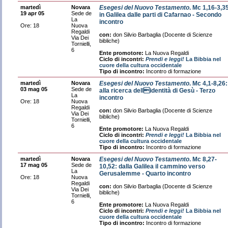
martedì
Novara
Esegesi del Nuovo Testamento
. Mc 1,16-3,3
19 apr 05
Sede de
in Galilea dalle parti di Cafarnao - Secondo
La
incontro
Ore: 18
Nuova
Regaldi
con:
don Silvio Barbaglia (Docente di Scienze
Via Dei
bibliche)
Tornielli,
6
Ente promotore:
La Nuova Regaldi
Ciclo di incontri:
Prendi e leggi!
La Bibbia nel
cuore della cultura occidentale
Tipo di incontro:
Incontro di formazione
martedì
Novara
Esegesi del Nuovo Testamento
. Mc 4,1-8,26:
03 mag 05
Sede de
alla ricerca dellidentità di Gesù - Terzo
La
incontro
Ore: 18
Nuova
Regaldi
con:
don Silvio Barbaglia (Docente di Scienze
Via Dei
bibliche)
Tornielli,
6
Ente promotore:
La Nuova Regaldi
Ciclo di incontri:
Prendi e leggi!
La Bibbia nel
cuore della cultura occidentale
Tipo di incontro:
Incontro di formazione
martedì
Novara
Esegesi del Nuovo Testamento
. Mc 8,27-
17 mag 05
Sede de
10,52: dalla Galilea il cammino verso
La
Gerusalemme - Quarto incontro
Ore: 18
Nuova
Regaldi
con:
don Silvio Barbaglia (Docente di Scienze
Via Dei
bibliche)
Tornielli,
6
Ente promotore:
La Nuova Regaldi
Ciclo di incontri:
Prendi e leggi!
La Bibbia nel
cuore della cultura occidentale
Tipo di incontro:
Incontro di formazione