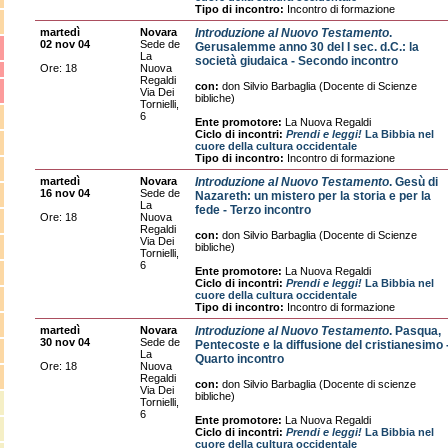
Tipo di incontro:
Incontro di formazione
martedì
Novara
Introduzione al Nuovo Testamento
.
02 nov 04
Sede de
Gerusalemme anno 30 del I sec. d.C.: la
La
società giudaica - Secondo incontro
Ore: 18
Nuova
Regaldi
con:
don Silvio Barbaglia (Docente di Scienze
Via Dei
bibliche)
Tornielli,
6
Ente promotore:
La Nuova Regaldi
Ciclo di incontri:
Prendi e leggi!
La Bibbia nel
cuore della cultura occidentale
Tipo di incontro:
Incontro di formazione
martedì
Novara
Introduzione al Nuovo Testamento
. Gesù di
16 nov 04
Sede de
Nazareth: un mistero per la storia e per la
La
fede - Terzo incontro
Ore: 18
Nuova
Regaldi
con:
don Silvio Barbaglia (Docente di Scienze
Via Dei
bibliche)
Tornielli,
6
Ente promotore:
La Nuova Regaldi
Ciclo di incontri:
Prendi e leggi!
La Bibbia nel
cuore della cultura occidentale
Tipo di incontro:
Incontro di formazione
martedì
Novara
Introduzione al Nuovo Testamento
. Pasqua,
30 nov 04
Sede de
Pentecoste e la diffusione del cristianesimo 
La
Quarto incontro
Ore: 18
Nuova
Regaldi
con:
don Silvio Barbaglia (Docente di scienze
Via Dei
bibliche)
Tornielli,
6
Ente promotore:
La Nuova Regaldi
Ciclo di incontri:
Prendi e leggi!
La Bibbia nel
cuore della cultura occidentale