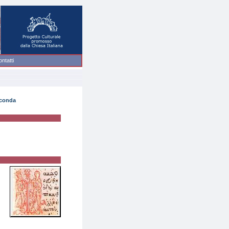
ntatti
econda