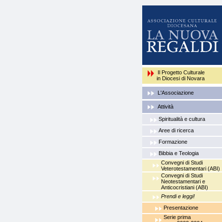
Il Progetto Culturale
in Diocesi di Novara
L'Associazione
Attività
Spiritualità e cultura
Aree di ricerca
Formazione
Bibbia e Teologia
Convegni di Studi
Veterotestamentari (ABI)
Convegni di Studi
Neotestamentari e
Anticocristiani (ABI)
Prendi e leggi!
Presentazione
Serie prima