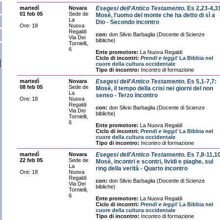
martedì
Novara
Esegesi dell'Antico Testamento
. Es 2,23-4,3
01 feb 05
Sede de
Mosè, l'uomo del monte che ha detto di sì a
La
Dio - Secondo incontro
Ore: 18
Nuova
Regaldi
con:
don Silvio Barbaglia (Docente di Scienze
Via Dei
bibliche)
Tornielli,
6
Ente promotore:
La Nuova Regaldi
Ciclo di incontri:
Prendi e leggi!
La Bibbia nel
cuore della cultura occidentale
Tipo di incontro:
Incontro di formazione
martedì
Novara
Esegesi dell'Antico Testamento
. Es 5,1-7,7:
08 feb 05
Sede de
Mosè, il tempo della crisi nei giorni del non
La
senso - Terzo incontro
Ore: 18
Nuova
Regaldi
con:
don Silvio Barbaglia (Docente di Scienze
Via Dei
bibliche)
Tornielli,
6
Ente promotore:
La Nuova Regaldi
Ciclo di incontri:
Prendi e leggi!
La Bibbia nel
cuore della cultura occidentale
Tipo di incontro:
Incontro di formazione
martedì
Novara
Esegesi dell'Antico Testamento
. Es 7,8-11,1
22 feb 05
Sede de
Mosè, incontri e scontri, lividi e piaghe, sul
La
ring della verità - Quarto incontro
Ore: 18
Nuova
Regaldi
con:
don Silvio Barbaglia (Docente di Scienze
Via Dei
bibliche)
Tornielli,
6
Ente promotore:
La Nuova Regaldi
Ciclo di incontri:
Prendi e leggi!
La Bibbia nel
cuore della cultura occidentale
Tipo di incontro:
Incontro di formazione