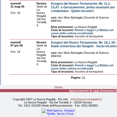
martedì
Novara
Esegesi del Nuovo Testamento
. Mc 11,1-
31 mag 05
Sede de
15,47: a Gerusalemme, prima osannato poi
La
condannato - Quinto incontro
Ore: 18
Nuova
Regaldi
con:
don Silvio Barbaglia (Docente di Scienze
Via Dei
bibliche)
Tornielli,
6
Ente promotore:
La Nuova Regaldi
Ciclo di incontri:
Prendi e leggi!
La Bibbia nel
cuore della cultura occidentale
Tipo di incontro:
Incontro di formazione
martedì
Novara
Esegesi del Nuovo Testamento
. Mc 16,1-30: 
07 giu 05
Sede de
finale misteriosa del Vangelo - Sesto incontr
La
Ore: 18
Nuova
con:
don Silvio Barbaglia (Docente di Scienze
Regaldi
bibliche)
Via Dei
Tornielli,
Ente promotore:
La Nuova Regaldi
6
Ciclo di incontri:
Prendi e leggi!
La Bibbia nel
cuore della cultura occidentale
Tipo di incontro:
Incontro di formazione
Pagine
: [1]
Diario
Appuntamenti di oggi domenica 02 ottobre 2
Copyright 2007 La Nuova Regaldi - Per info:
info@lanuovaregaldi.it
La Nuova Regaldi - Via Dei Tornielli, 6 - 28100 Novara
Tel.: 0321 331039 (Sede dell'Associazione) - Fax: 0321 682853