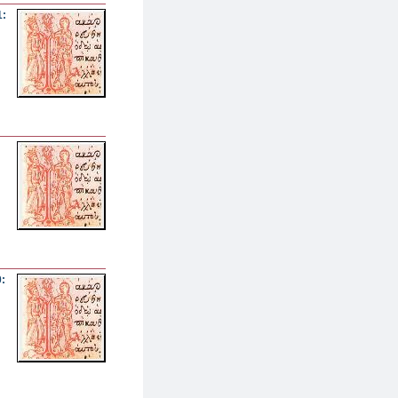
1:
0: